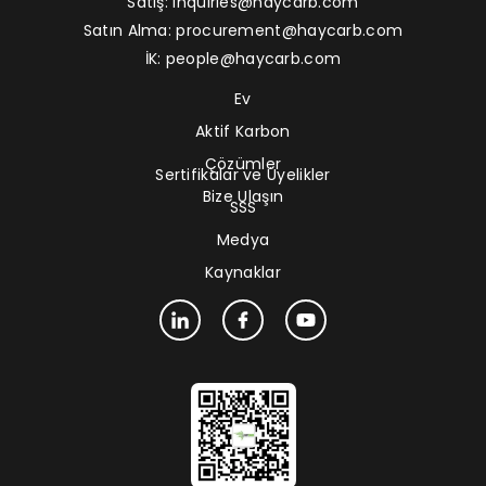
Satış:
inquiries@haycarb.com
Satın Alma:
procurement@haycarb.com
İK:
people@haycarb.com
Ev
Aktif Karbon
Çözümler
Sertifikalar ve Üyelikler
Bize Ulaşın
SSS
Medya
Kaynaklar