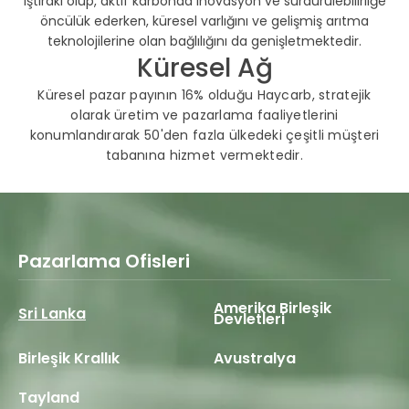
iştiraki olup, aktif karbonda inovasyon ve sürdürülebilirliğe
öncülük ederken, küresel varlığını ve gelişmiş arıtma
teknolojilerine olan bağlılığını da genişletmektedir.
Küresel Ağ
Küresel pazar payının 16% olduğu Haycarb, stratejik
olarak üretim ve pazarlama faaliyetlerini
konumlandırarak 50'den fazla ülkedeki çeşitli müşteri
tabanına hizmet vermektedir.
Pazarlama Ofisleri
Amerika Birleşik
Sri Lanka
Devletleri
Birleşik Krallık
Avustralya
Tayland