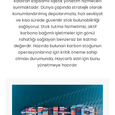
kaldıran kapsamlı lojistik yönetim hizmetleri
sunmaktadır. Dünya çapında stratejik olarak
konumlandırılmış depolarımızla, hızlı sevkiyat
ve kısa sürede güvenilir stok bulunabilirliği
sağlıyoruz. Stok tutma hizmetimiz, aktif
karbona bağımlı işletmeler için gönül
rahatlığı sağlayan benzersiz bir katma
değerdir. Hazırda bulunan karbon stoğunun
operasyonlarınız için kritik öneme sahip
olması durumunda, Haycarb sizin için bunu
yönetmeye hazırdır.
Yeniden Etkinleştirme ve Karıştırma -
Yeniden üretilen karbon, işlem sırasında meydana gelen küçük karbon kayıplarını telafi etmek için bir
miktar saf aktif karbonla karıştırılır. İş İstasyonları Nem ve oksijene duyarlı malzemelerin işlenmesi için gerekli olan kontrollü, kapalı bir ortam
sağlamak.
Kalite Güvencesi ve İade -
Her parti, yeniden kullanım için geri gönderilmeden önce endüstri standartlarını ve optimum performans seviyelerini
karşıladığından emin olmak için titiz testlerden geçirilir.