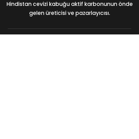
Hindistan cevizi kabuğu aktif karbonunun önde
gelen üreticisi ve pazarlayıcısı.
No: 400, Deans Road, Colombo 10, Sri Lanka
Tel: +94 112 627 000
Satış:
inquiries@haycarb.com
Satın Alma:
procurement@haycarb.com
İK:
people@haycarb.com
Ev
Aktif Karbon
Çözümler
Sertifikalar ve Üyelikler
Bize Ulaşın
SSS
Medya