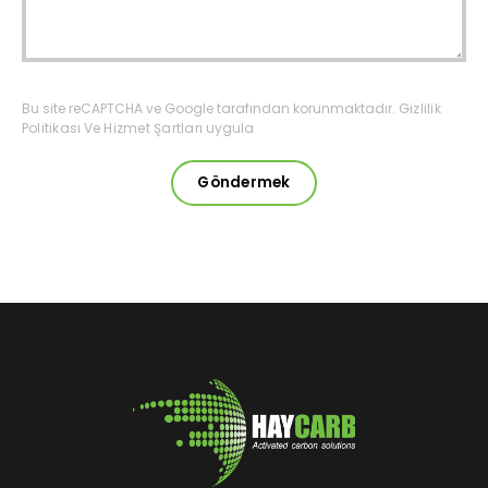
Bu site reCAPTCHA ve Google tarafından korunmaktadır.
Gizlilik
Politikası
Ve
Hizmet Şartları
uygula