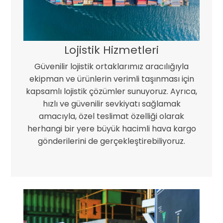
Lojistik Hizmetleri
Güvenilir lojistik ortaklarımız aracılığıyla
ekipman ve ürünlerin verimli taşınması için
kapsamlı lojistik çözümler sunuyoruz. Ayrıca,
hızlı ve güvenilir sevkiyatı sağlamak
amacıyla, özel teslimat özelliği olarak
herhangi bir yere büyük hacimli hava kargo
gönderilerini de gerçekleştirebiliyoruz.
Çevresel Sorumluluk -
Çöp depolama ve yakma işlemlerini azaltmak, daha yeşil ve sürdürülebilir bir geleceği teşvik etmelidir.
Sertifikalı Mükemmellik -
ISO 9001 ve ISO 14001 sertifikalı tesisler aracılığıyla uluslararası kalite ve çevre standartlarına uyumluluğun sağlanması.