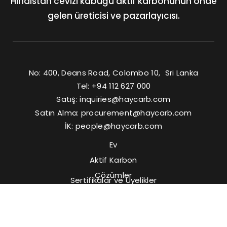
Hindistan cevizi kabuğu aktif karbonunun önde
gelen üreticisi ve pazarlayıcısı.
No: 400, Deans Road, Colombo 10, Sri Lanka
Tel: +94 112 627 000
Satış:
inquiries@haycarb.com
Satın Alma:
procurement@haycarb.com
İK:
people@haycarb.com
Ev
Aktif Karbon
Çözümler
Sertifikalar ve Üyelikler
Bize Ulaşın
SSS
Medya
Kaynaklar