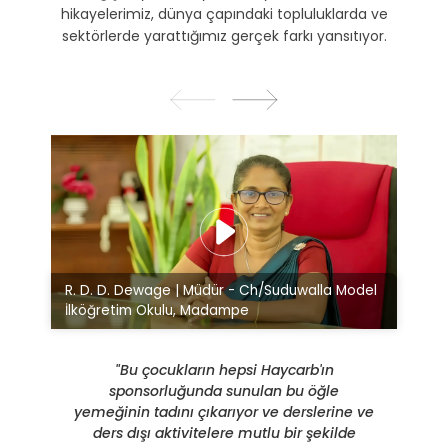
hikayelerimiz, dünya çapındaki topluluklarda ve
sektörlerde yarattığımız gerçek farkı yansıtıyor.
R. D. D. Dewage | Müdür - Ch/Suduwalla Model
İlköğretim Okulu, Madampe
"Bu çocukların hepsi Haycarb'ın
sponsorluğunda sunulan bu öğle
yemeğinin tadını çıkarıyor ve derslerine ve
ders dışı aktivitelere mutlu bir şekilde