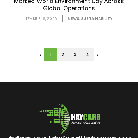
Marked World Environment Day Across
Global Operations
TEMMUZ 16, 2026
NEWS
,
SUSTAINABILITY
‹
›
1
2
3
4