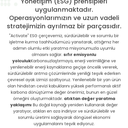
Yönetişim (ESG) prensipleri
uygulanmaktadır.
Operasyonlarımızın ve uzun vadeli
stratejimizin ayrılmaz bir parçasıdır.
"Activate" ESG çerçevemiz, sürdürülebilir ve sorumlu bir
işletme kurma taahhüdümüzü yansıtarak, attığımız her
adımın olumlu etki yaratma misyonumuzla uyumlu
olmasını sağlar.
sıfır emisyonlu
yolculuk
Karbonsuzlaştırmaya, enerji verimliliğine ve
yenilenebilir enerji kaynaklarına geçişe öncelik vererek,
sürdürülebilir arıtma çözümlerinde yeniliği teşvik ederken
çevresel ayak izimizi azaltıyoruz. Yenilenebilir bir yan ürün
olan hindistan cevizi kabuklarını yüksek performanslı aktif
karbona dönüştürme değer önerimiz, bunun en güzel
örneğini oluşturmaktadır.
atıktan değer yaratma
yaklaşımı
Bu doğal kaynağı yeniden kullanarak değer
yaratıyor, atıkları en aza indiriyor ve sürdürülebilir ve
sorumlu üretimi sağlayarak döngüsel ekonomi
uygulamalarını teşvik ediyoruz.