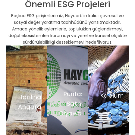
Önemli ESG Projeleri
Başlıca ESG girişimlerimiz, Haycarb'ın kalıcı çevresel ve
sosyal değer yaratma taahhüdünü yansıtmaktadır.
Amaca yönelik eylemlerle, toplulukları güçlendirmeyi,
doğal ekosistemleri korumayı ve yerel ve küresel ölçekte
sürdürülebilirliği desteklemeyi hedefliyoruz.
Koruma,
Küçük
yaşam
İşte
ölçekli
Güvenli
alanı
Puritas
Kaplumba
Haritha
tedarikçileri
içme
restorasyonu
Sath
güçlendirirken
suyu
ve
Angara
çevre
sağlayarak
bilinçlendirme
Diyawara
dostu
ve
girişimleri
kömür
eğitimi
yoluyla
üretiminde
destekleyerek
deniz