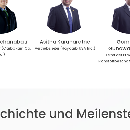
nchanabatr
Asitha Karunaratne
Gom
Gunawa
r (Carbokarn Co.
Vertriebsleiter (Haycarb USA Inc.)
td.)
Leiter der Pr
Rohstoffbeschaff
chichte und Meilenst