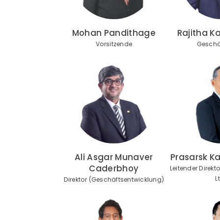
Mohan Pandithage
Rajitha K
Vorsitzende
Geschä
Ali Asgar Munaver
Prasarsk K
Caderbhoy
Leitender Direk
L
Direktor (Geschäftsentwicklung)