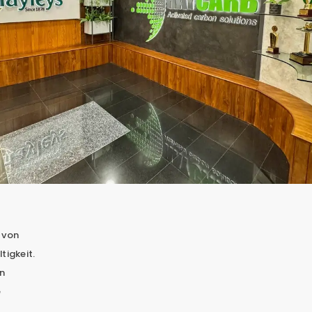
 von
tigkeit.
n
e