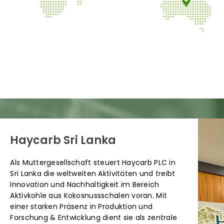
Australien
Charcoal Industry
Indonesien
Carbokarn
Co. Ltd.
Thailand
Haycarb Sri Lanka
Als Muttergesellschaft steuert Haycarb PLC in
Sri Lanka die weltweiten Aktivitäten und treibt
Innovation und Nachhaltigkeit im Bereich
Aktivkohle aus Kokosnussschalen voran. Mit
einer starken Präsenz in Produktion und
Forschung & Entwicklung dient sie als zentrale