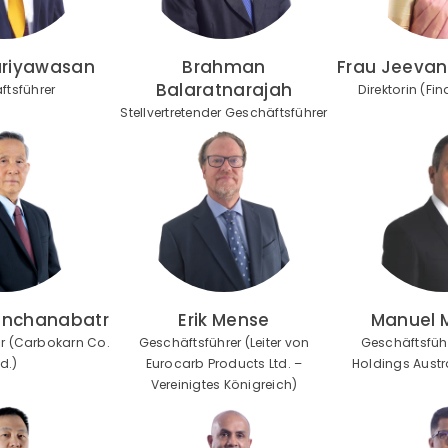
ariyawasan
Brahman
Frau Jeevan
Balaratnarajah
ftsführer
Direktorin (Fi
Stellvertretender Geschäftsführer
anchanabatr
Erik Mense
Manuel 
tor (Carbokarn Co.
Geschäftsführer (Leiter von
Geschäftsfüh
td.)
Eurocarb Products Ltd. –
Holdings Austra
Vereinigtes Königreich)