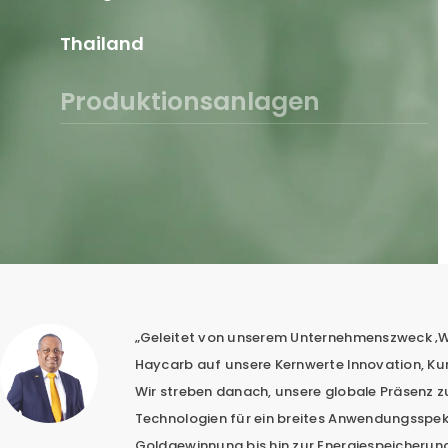
Thailand
Produktionsanlagen
Sri Lanka
Thailand
Indonesien
„Geleitet von unserem Unternehmenszweck ‚W
Haycarb auf unsere Kernwerte Innovation, Kun
Wir streben danach, unsere globale Präsenz z
Technologien für ein breites Anwendungsspek
Goldgewinnung bis hin zur Energiespeicherung