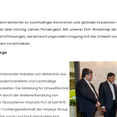
ich weiterhin zu nachhaltiger Innovation und globaler Expansion
t über fünfzig Jahren Pioniergeist. Mit unserer ESG-Roadmap al
stofflösungen, verantwortungsvollen Umgang mit der Umwelt und
eit vorantreiben.
age
it führender Anbieter von Aktivkohle aus
undenorientierte und nachhaltige
rodukten. Die Abteilung für Umwelttechnik
ch durch die Weiterentwicklung von
 Ökosysteme. Haycarb PLC ist seit 1975
 Tochtergesellschaft der Hayleys Group.
hle voran und baut gleichzeitig ihre