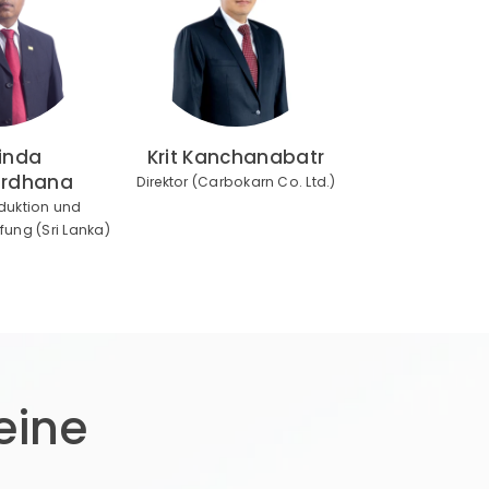
inda
Krit Kanchanabatr
rdhana
Direktor (Carbokarn Co. Ltd.)
oduktion und
ung (Sri Lanka)
eine