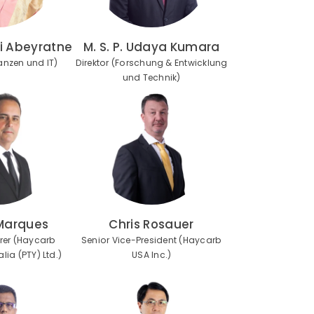
i Abeyratne
M. S. P. Udaya Kumara
nanzen und IT)
Direktor (Forschung & Entwicklung
und Technik)
Marques
Chris Rosauer
rer (Haycarb
Senior Vice-President (Haycarb
lia (PTY) Ltd.)
USA Inc.)