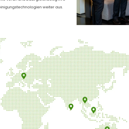
Reinigungstechnologien weiter aus.
Eurocarb Products
Limited
Vereinigtes Königreich
Shizuka Co. Ltd.
Thailand
Haycarb PLC
SRI LANKA
PT Haycarb Palu Mitra
Indonesien
CK Regen
Systems Co. Ltd.
Thailand
Haycarb Holdings
PT Mapalus Makawanua