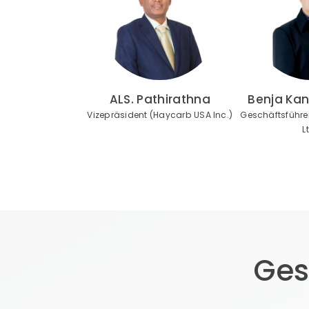
ALS. Pathirathna
Benja Ka
Vizepräsident (Haycarb USA Inc.)
Geschäftsführe
L
Ges