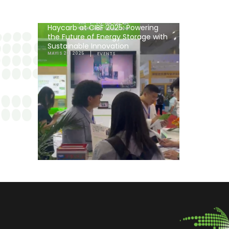
Haycarb at CIBF 2025: Powering
the Future of Energy Storage with
Sustainable Innovation
MAYIS 20, 2025
EVENTS