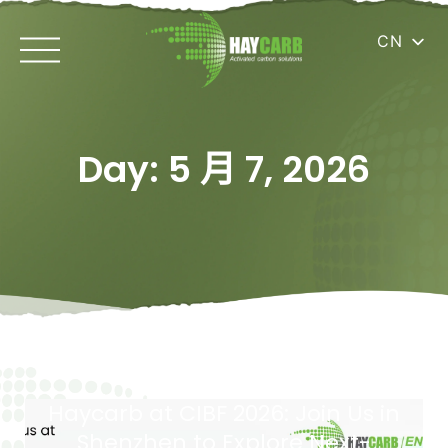
CN
Day: 5 月 7, 2026
Haycarb at CIBF 2026: Join Us in
Shenzhen to Explore Next-