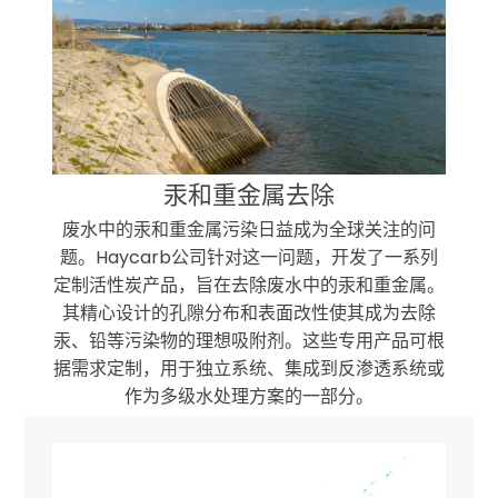
Halogenated compounds
Carcinogens
Organic sulfated compounds
Heavy metals (Mercury, Lead, etc.)
汞和重金属去除
Polycyclic hydrocarbons
Aromatic compounds, including phenol
废水中的汞和重金属污染日益成为全球关注的问
and Bisphenol A (BPA)
题。Haycarb公司针对这一问题，开发了一系列
Oils, dyes, and color precursors
定制活性炭产品，旨在去除废水中的汞和重金属。
其精心设计的孔隙分布和表面改性使其成为去除
汞、铅等污染物的理想吸附剂。这些专用产品可根
据需求定制，用于独立系统、集成到反渗透系统或
作为多级水处理方案的一部分。