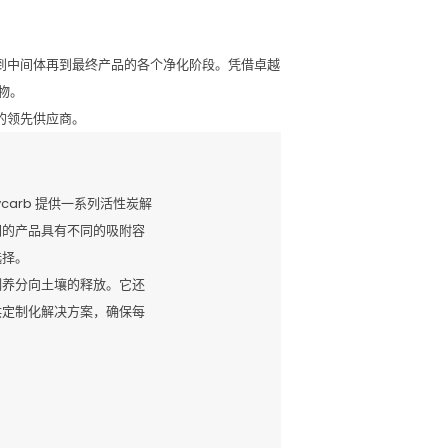
料到中间体再到最终产品的各个净化阶段。凭借卓越
物。
案的领先供应商。
arb 提供一系列活性炭解
们的产品具有不同的吸附容
选择。
制养分向土壤的释放。它还
供定制化解决方案，确保每