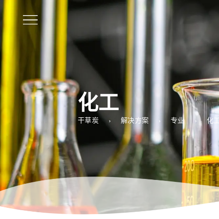
CN
化工
干草炭
解决方案
专业
化