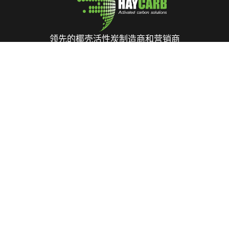
领先的椰壳活性炭制造商和营销商
斯里兰卡科伦坡10区迪恩斯路400号
电话: +94 112 627 000
销售 :
inquiries@haycarb.com
采购 :
procurement@haycarb.com
人力资源 :
people@haycarb.com
家
活性炭
解决方案
认证和会员资格
联系我们
常见问题解答