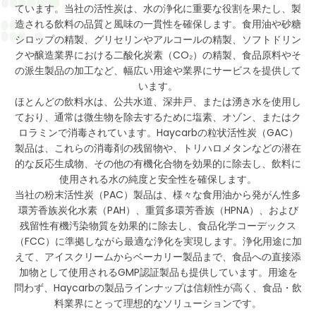
ています。当社の活性炭は、水の浄化に重要な役割を果たし、製
造される飲料の品質と風味の一貫性を確保します。食用油や砂糖
シロップの精製、グリセリンやアルコールの精製、ソフトドリン
クや醸造業界における二酸化炭素（CO₂）の精製、食品原料やそ
の派生製品の加工など、幅広い用途や業界にサービスを提供して
います。
ほとんどの飲料水は、公共水道、深井戸、または湧き水を使用し
ており、通常は微生物を除去するために塩素、オゾン、またはク
ロラミンで消毒されています。Haycarbの粒状活性炭（GAC）
製品は、これらの消毒剤の残留物や、トリハロメタンなどの潜在
的な反応生成物、その他の有機化合物を効果的に除去し、飲料に
使用される水の純度と安全性を確保します。
当社の粉末活性炭（PAC）製品は、様々な食用油から発がん性多
環芳香族炭化水素（PAH）、重質多環芳香族（HPNA）、および
残留性有機汚染物質を効果的に除去し、食品化学コーデックス
（FCC）に準拠しながら最適な浄化を実現します。浄化用途に加
えて、アイスクリームからベーカリー製品まで、食品への直接添
加物として使用されるGMP認証製品も提供しています。用途を
問わず、Haycarbの製品ラインナップは信頼性が高く、食品・飲
料業界にとって理想的なソリューションです。