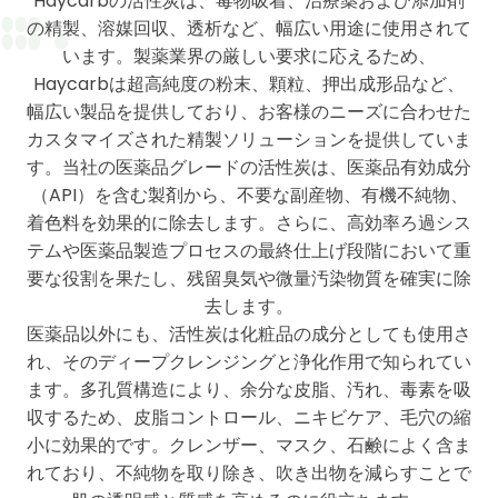
Haycarbの活性炭は、毒物吸着、治療薬および添加剤
の精製、溶媒回収、透析など、幅広い用途に使用されて
います。製薬業界の厳しい要求に応えるため、
Haycarbは超高純度の粉末、顆粒、押出成形品など、
幅広い製品を提供しており、お客様のニーズに合わせた
カスタマイズされた精製ソリューションを提供していま
す。当社の医薬品グレードの活性炭は、医薬品有効成分
（API）を含む製剤から、不要な副産物、有機不純物、
着色料を効果的に除去します。さらに、高効率ろ過シス
テムや医薬品製造プロセスの最終仕上げ段階において重
要な役割を果たし、残留臭気や微量汚染物質を確実に除
去します。
医薬品以外にも、活性炭は化粧品の成分としても使用さ
れ、そのディープクレンジングと浄化作用で知られてい
ます。多孔質構造により、余分な皮脂、汚れ、毒素を吸
収するため、皮脂コントロール、ニキビケア、毛穴の縮
小に効果的です。クレンザー、マスク、石鹸によく含ま
れており、不純物を取り除き、吹き出物を減らすことで