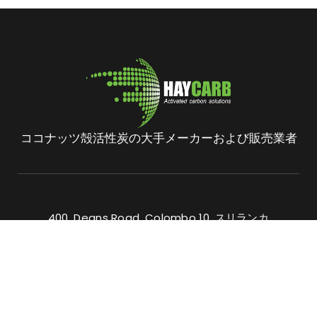
ココナッツ殻活性炭の大手メーカーおよび販売業者
400, Deans Road, Colombo 10, スリランカ
電話: +94 112 627 000
営業 :
inquiries@haycarb.com
購入 :
procurement@haycarb.com
人事 :
people@haycarb.com