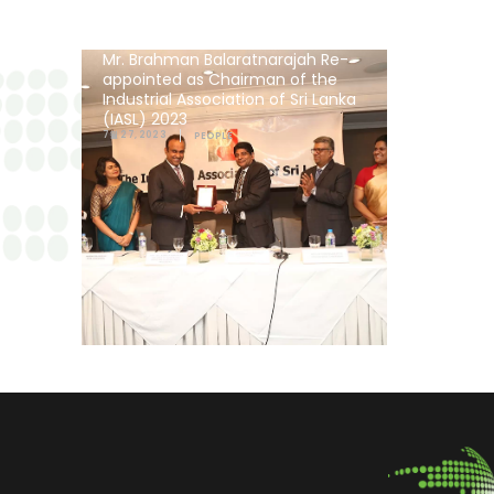
Mr. Brahman Balaratnarajah Re-
appointed as Chairman of the
Industrial Association of Sri Lanka
(IASL) 2023
7월 27, 2023
PEOPLE