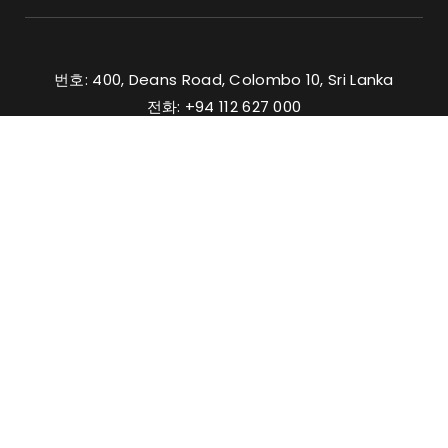
번호: 400, Deans Road, Colombo 10, Sri Lanka
전화: +94 112 627 000
매상:
inquiries@haycarb.com
구매 :
procurement@haycarb.com
인사부:
people@haycarb.com
집
활성탄
솔루션
인증 및 멤버십
문의하기
자주 묻는 질문