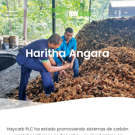
ES
Haritha Angara
Haycarb PLC ha estado promoviendo sistemas de carbón