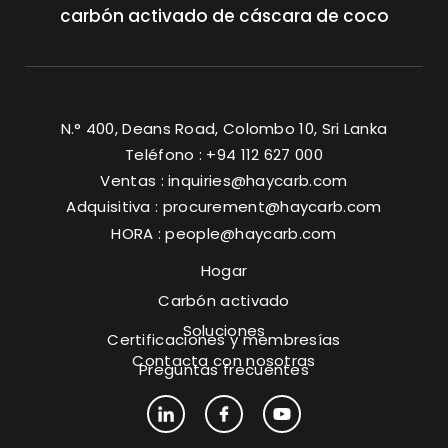
carbón activado de cáscara de coco
N.° 400, Deans Road, Colombo 10, Sri Lanka
Teléfono : +94 112 627 000
Ventas :
inquiries@haycarb.com
Adquisitiva :
procurement@haycarb.com
HORA :
people@haycarb.com
Hogar
Carbón activado
Soluciones
Certificaciones y membresías
Contacta con nosotras
Preguntas frecuentes