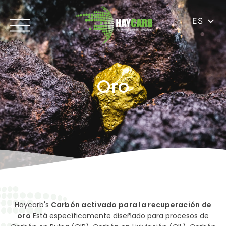
ES
Oro
Haycarb's
Carbón activado para la recuperación de
oro
Está específicamente diseñado para procesos de